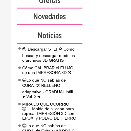
Ofertas
Novedades
Noticias
🌏¡Descargar STL! 🔎 Cómo
buscar y descargar modelos
o archivos 3D GRATIS
Cómo CALIBRAR el FLUJO
de una IMPRESORA 3D ⚒️
🤫Lo que NO sabías de
CURA. 🛠️ RELLENO
adaptativo - GRADUAL infill
►Vol. 3◄
MIRA LO QUE OCURRIÓ
🤣.... Molde de silicona para
replicar IMPRESIÓN 3D con
EPOXI y POLVO DE HIERRO
🤫Lo que NO sabías de