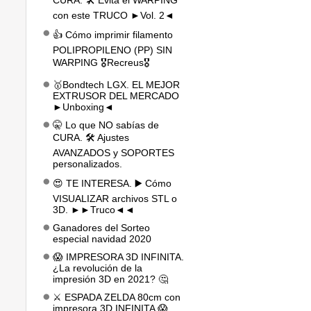
CURA. 🛠️ Evita el WARPING
con este TRUCO ►Vol. 2◄
👍 Cómo imprimir filamento
POLIPROPILENO (PP) SIN
WARPING 🎖️Recreus🎖️
🥇Bondtech LGX. EL MEJOR
EXTRUSOR DEL MERCADO
►Unboxing◄
🤫 Lo que NO sabías de
CURA. 🛠️ Ajustes
AVANZADOS y SOPORTES
personalizados.
😍 TE INTERESA. ▶️ Cómo
VISUALIZAR archivos STL o
3D. ►►Truco◄◄
Ganadores del Sorteo
especial navidad 2020
😱 IMPRESORA 3D INFINITA.
¿La revolución de la
impresión 3D en 2021? 🤔
⚔️ ESPADA ZELDA 80cm con
impresora 3D INFINITA 😱