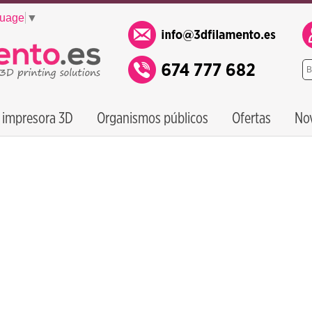
guage
▼
 impresora 3D
Organismos públicos
Ofertas
No