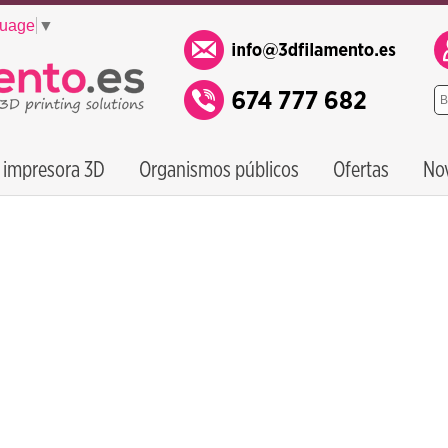
guage
▼
 impresora 3D
Organismos públicos
Ofertas
No