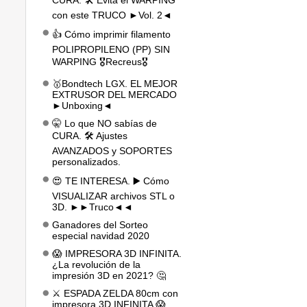
CURA. 🛠️ Evita el WARPING
con este TRUCO ►Vol. 2◄
👍 Cómo imprimir filamento
POLIPROPILENO (PP) SIN
WARPING 🎖️Recreus🎖️
🥇Bondtech LGX. EL MEJOR
EXTRUSOR DEL MERCADO
►Unboxing◄
🤫 Lo que NO sabías de
CURA. 🛠️ Ajustes
AVANZADOS y SOPORTES
personalizados.
😍 TE INTERESA. ▶️ Cómo
VISUALIZAR archivos STL o
3D. ►►Truco◄◄
Ganadores del Sorteo
especial navidad 2020
😱 IMPRESORA 3D INFINITA.
¿La revolución de la
impresión 3D en 2021? 🤔
⚔️ ESPADA ZELDA 80cm con
impresora 3D INFINITA 😱