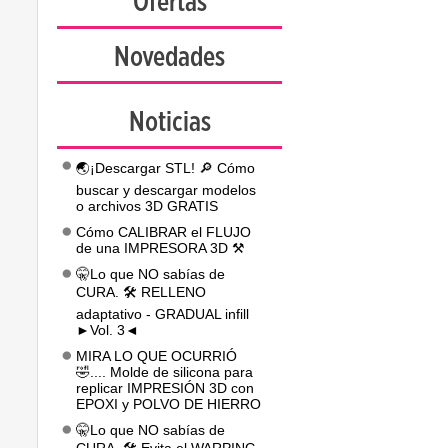
Ofertas
Novedades
Noticias
🌏¡Descargar STL! 🔎 Cómo
buscar y descargar modelos
o archivos 3D GRATIS
Cómo CALIBRAR el FLUJO
de una IMPRESORA 3D ⚒️
🤫Lo que NO sabías de
CURA. 🛠️ RELLENO
adaptativo - GRADUAL infill
►Vol. 3◄
MIRA LO QUE OCURRIÓ
🤣.... Molde de silicona para
replicar IMPRESIÓN 3D con
EPOXI y POLVO DE HIERRO
🤫Lo que NO sabías de