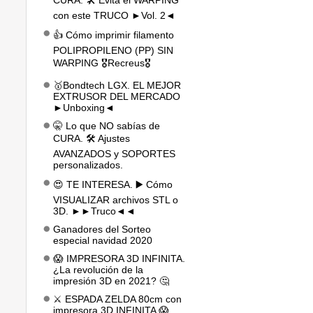
CURA. 🛠️ Evita el WARPING
con este TRUCO ►Vol. 2◄
👍 Cómo imprimir filamento
POLIPROPILENO (PP) SIN
WARPING 🎖️Recreus🎖️
🥇Bondtech LGX. EL MEJOR
EXTRUSOR DEL MERCADO
►Unboxing◄
🤫 Lo que NO sabías de
CURA. 🛠️ Ajustes
AVANZADOS y SOPORTES
personalizados.
😍 TE INTERESA. ▶️ Cómo
VISUALIZAR archivos STL o
3D. ►►Truco◄◄
Ganadores del Sorteo
especial navidad 2020
😱 IMPRESORA 3D INFINITA.
¿La revolución de la
impresión 3D en 2021? 🤔
⚔️ ESPADA ZELDA 80cm con
impresora 3D INFINITA 😱