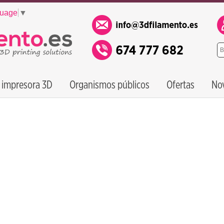
guage
▼
 impresora 3D
Organismos públicos
Ofertas
No