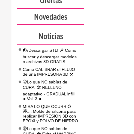
Ofertas
Novedades
Noticias
🌏¡Descargar STL! 🔎 Cómo
buscar y descargar modelos
o archivos 3D GRATIS
Cómo CALIBRAR el FLUJO
de una IMPRESORA 3D ⚒️
🤫Lo que NO sabías de
CURA. 🛠️ RELLENO
adaptativo - GRADUAL infill
►Vol. 3◄
MIRA LO QUE OCURRIÓ
🤣.... Molde de silicona para
replicar IMPRESIÓN 3D con
EPOXI y POLVO DE HIERRO
🤫Lo que NO sabías de