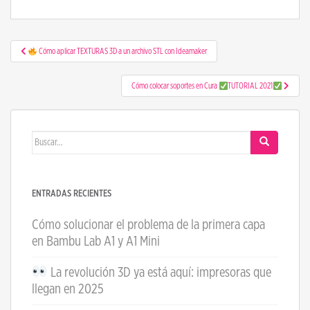
Navegación de entradas
Cómo aplicar TEXTURAS 3D a un archivo STL con Ideamaker
Cómo colocar soportes en Cura
TUTORIAL 2021
Buscar:
ENTRADAS RECIENTES
Cómo solucionar el problema de la primera capa
en Bambu Lab A1 y A1 Mini
La revolución 3D ya está aquí: impresoras que
llegan en 2025