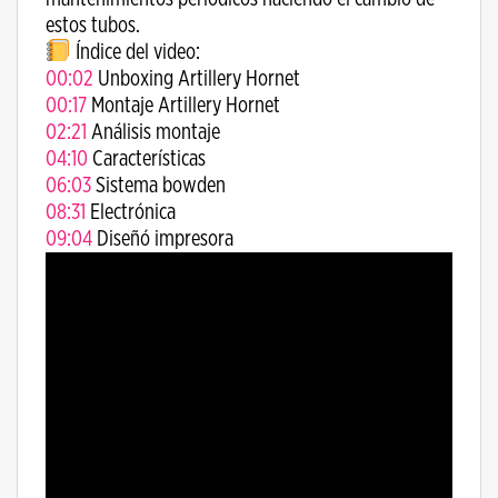
estos tubos.
Índice del video:
00:02
​ Unboxing Artillery Hornet
00:17
​ Montaje Artillery Hornet
02:21
​ Análisis montaje
04:10
​ Características
06:03
​ Sistema bowden
08:31
​ Electrónica
09:04
​ Diseñó impresora