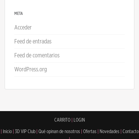
META
Acceder
Feed de entradas
Feed de comentarios
WordPress.org
CARRITO
|
LOGIN
|
Inicio
|
3D VIP Club
|
Qué opinan de nosotros
|
Ofertas
|
Novedades
|
Contacto