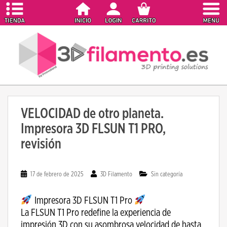
S
k
i
p
t
o
m
a
i
VELOCIDAD de otro planeta.
n
Impresora 3D FLSUN T1 PRO,
c
o
revisión
n
t
e
17 de febrero de 2025
3D Filamento
Sin categoría
n
t
Impresora 3D FLSUN T1 Pro
La FLSUN T1 Pro redefine la experiencia de
impresión 3D con su asombrosa velocidad de hasta