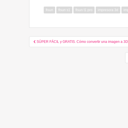
flsun
flsun s1
flsun t1 pro
impresora 3d
im
Navegación de entradas
SÚPER FÁCIL y GRATIS. Cómo convertir una imagen a 3D o