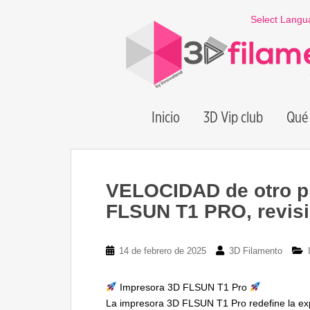
S
Select Langu
k
i
p
t
o
m
Inicio
3D Vip club
Qué 
a
i
n
c
o
VELOCIDAD de otro pl
n
FLSUN T1 PRO, revis
t
e
n
14 de febrero de 2025
3D Filamento
t
Impresora 3D FLSUN T1 Pro
La impresora 3D FLSUN T1 Pro redefine la ex