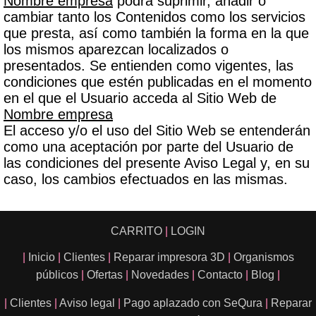
Nombre empresa
podrá suprimir, añadir o
cambiar tanto los Contenidos como los servicios
que presta, así como también la forma en la que
los mismos aparezcan localizados o
presentados. Se entienden como vigentes, las
condiciones que estén publicadas en el momento
en el que el Usuario acceda al Sitio Web de
Nombre empresa
El acceso y/o el uso del Sitio Web se entenderán
como una aceptación por parte del Usuario de
las condiciones del presente Aviso Legal y, en su
caso, los cambios efectuados en las mismas.
CARRITO
|
LOGIN
|
Inicio
|
Clientes
|
Reparar impresora 3D
|
Organismos
públicos
|
Ofertas
|
Novedades
|
Contacto
|
Blog
|
|
Clientes
|
Aviso legal
|
Pago aplazado con SeQura
|
Reparar