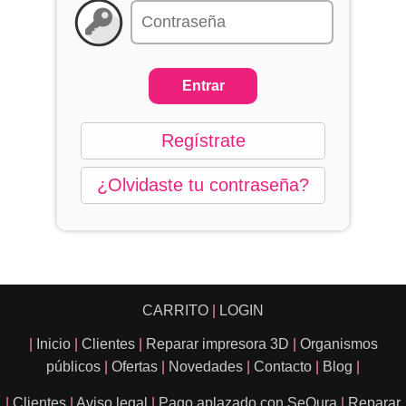
Regístrate
¿Olvidaste tu contraseña?
CARRITO
|
LOGIN
|
Inicio
|
Clientes
|
Reparar impresora 3D
|
Organismos
públicos
|
Ofertas
|
Novedades
|
Contacto
|
Blog
|
|
Clientes
|
Aviso legal
|
Pago aplazado con SeQura
|
Reparar