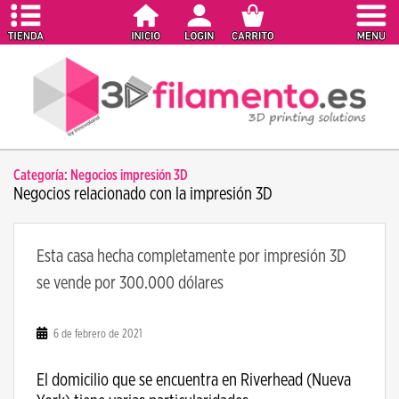
S
k
i
p
t
o
m
a
Categoría:
Negocios impresión 3D
i
Negocios relacionado con la impresión 3D
n
c
o
Esta casa hecha completamente por impresión 3D
n
se vende por 300.000 dólares
t
e
n
6 de febrero de 2021
t
El domicilio que se encuentra en Riverhead (Nueva