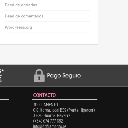
Feed de entradas
Feed de comentarios
WordPress.org
CONTACTO
3D FILAMENTO
C.C. Itaroa, local B59 (frente Hipercor)
31620 Huarte -Navarra-
(+34) 674 777 682
info@3dfilamento.es