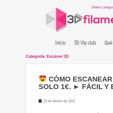
S
Select Langu
k
i
p
t
o
m
Inicio
3D Vip club
Qué 
a
i
n
Categoría:
Escáner 3D
c
o
n
CÓMO ESCANEAR en
t
e
SOLO 1€. ► FÁCIL 
n
t
13 de febrero de 2021