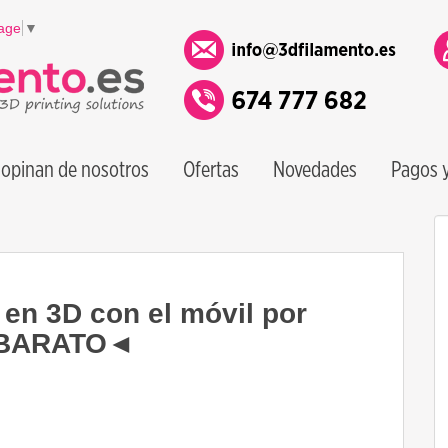
age
▼
opinan de nosotros
Ofertas
Novedades
Pagos y
 3D con el móvil por
Y BARATO◄