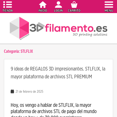
S
k
i
p
t
o
m
a
Categoría:
STLFLIX
i
n
c
9 ideas de REGALOS 3D impresionantes. STLFLIX, la
o
mayor plataforma de archivos STL PREMIUM
n
t
e
21 de febrero de 2025
n
t
Hoy, os vengo a hablar de STLFLIX, la mayor
plataforma de archivos STL de pago del mundo