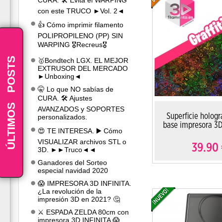
CURA. 🛠️ Evita el WARPING
con este TRUCO ►Vol. 2◄
👍 Cómo imprimir filamento
POLIPROPILENO (PP) SIN
WARPING 🎖️Recreus🎖️
POSTS
🥇Bondtech LGX. EL MEJOR
EXTRUSOR DEL MERCADO
►Unboxing◄
🤫 Lo que NO sabías de
CURA. 🛠️ Ajustes
-
ÚLTIMOS
AVANZADOS y SOPORTES
Superficie hologr
personalizados.
base impresora 3
😍 TE INTERESA. ▶️ Cómo
VISUALIZAR archivos STL o
39.90
3D. ►►Truco◄◄
Ganadores del Sorteo
especial navidad 2020
😱 IMPRESORA 3D INFINITA.
¿La revolución de la
impresión 3D en 2021? 🤔
⚔️ ESPADA ZELDA 80cm con
impresora 3D INFINITA 😱