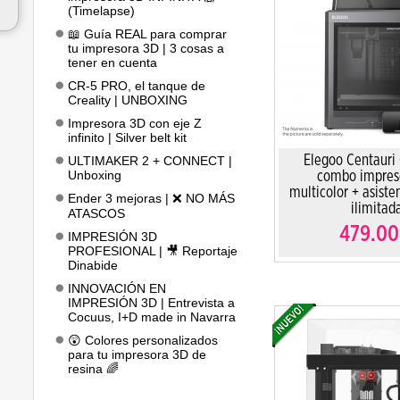
(Timelapse)
📖 Guía REAL para comprar
tu impresora 3D | 3 cosas a
tener en cuenta
CR-5 PRO, el tanque de
Creality | UNBOXING
Impresora 3D con eje Z
infinito | Silver belt kit
Elegoo Centauri
ULTIMAKER 2 + CONNECT |
Unboxing
combo impres
multicolor + asiste
Ender 3 mejoras | ❌ NO MÁS
ilimitad
ATASCOS
479.00
IMPRESIÓN 3D
PROFESIONAL | 🎥 Reportaje
Dinabide
INNOVACIÓN EN
IMPRESIÓN 3D | Entrevista a
Cocuus, I+D made in Navarra
😲 Colores personalizados
para tu impresora 3D de
resina 🌈