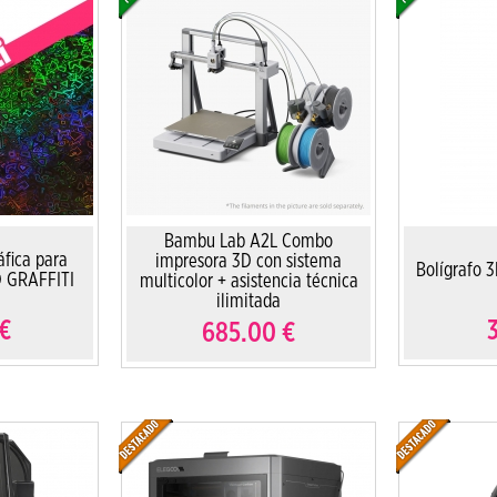
Bambu Lab A2L Combo
áfica para
impresora 3D con sistema
Bolígrafo 3
D GRAFFITI
multicolor + asistencia técnica
ilimitada
€
685.00
€