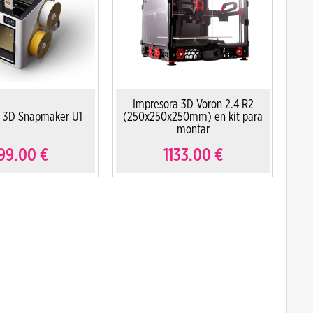
Impresora 3D Voron 2.4 R2
a 3D Snapmaker U1
(250x250x250mm) en kit para
montar
99.00
€
1133.00
€