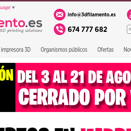
guage
▼
 impresora 3D
Organismos públicos
Ofertas
No