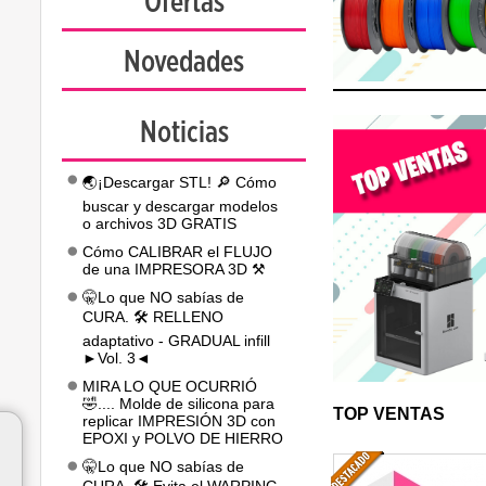
Ofertas
Novedades
Noticias
🌏¡Descargar STL! 🔎 Cómo
buscar y descargar modelos
o archivos 3D GRATIS
Cómo CALIBRAR el FLUJO
de una IMPRESORA 3D ⚒️
🤫Lo que NO sabías de
CURA. 🛠️ RELLENO
adaptativo - GRADUAL infill
►Vol. 3◄
MIRA LO QUE OCURRIÓ
🤣.... Molde de silicona para
TOP VENTAS
replicar IMPRESIÓN 3D con
EPOXI y POLVO DE HIERRO
🤫Lo que NO sabías de