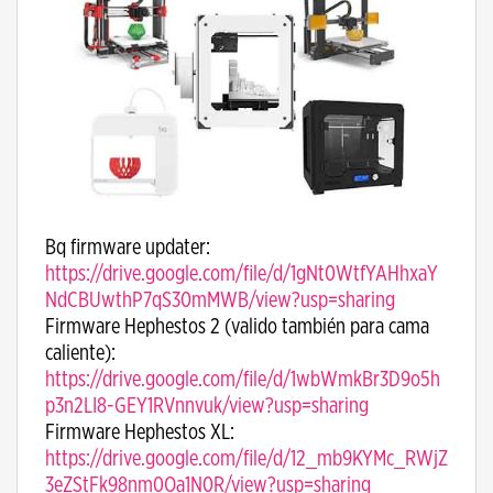
Bq firmware updater:
https://drive.google.com/file/d/1gNt0WtfYAHhxaY
NdCBUwthP7qS30mMWB/view?usp=sharing
Firmware Hephestos 2 (valido también para cama
caliente):
https://drive.google.com/file/d/1wbWmkBr3D9o5h
p3n2LI8-GEY1RVnnvuk/view?usp=sharing
Firmware Hephestos XL:
https://drive.google.com/file/d/12_mb9KYMc_RWjZ
3eZStFk98nm0Oa1N0R/view?usp=sharing