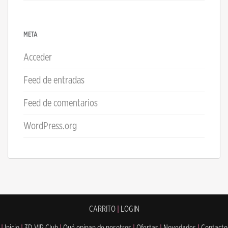
META
Acceder
Feed de entradas
Feed de comentarios
WordPress.org
CARRITO
|
LOGIN
|
Inicio
|
3D VIP Club
|
Qué opinan de nosotros
|
Ofertas
|
Novedades
|
Contacto