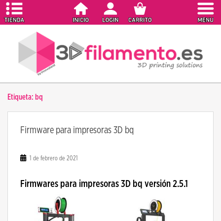
S
k
i
p
t
o
m
a
Etiqueta:
bq
i
n
c
Firmware para impresoras 3D bq
o
n
t
1 de febrero de 2021
e
n
Firmwares para impresoras 3D bq versión 2.5.1
t