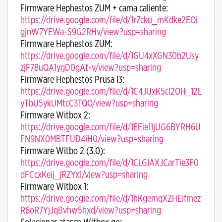
Firmware Hephestos ZUM + cama caliente:
https://drive.google.com/file/d/1rZcku_mKdke2EOi
gjnW7YEWa-S9G2RHv/view?usp=sharing
Firmware Hephestos ZUM:
https://drive.google.com/file/d/1GU4xXGN30b2Usy
zjF78uQA1ygD0gAt-v/view?usp=sharing
Firmware Hephestos Prusa I3:
https://drive.google.com/file/d/1C4JUxK5cl2OH_12L
yTbU5ykUMtcC3TQO/view?usp=sharing
Firmware Witbox 2:
https://drive.google.com/file/d/1EEie11jUG6BYRH6U
FN9NX0MBTFUD4iH0/view?usp=sharing
Firmware Witbo 2 (3.0):
https://drive.google.com/file/d/1CLGIAXJCarTie3F0
dFCcxKeij_jRZYx1/view?usp=sharing
Firmware Witbox 1:
https://drive.google.com/file/d/1hKgemqXZHEIfmez
R6oR7YjJqBvhw5hxd/view?usp=sharing