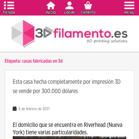
S
k
i
p
t
o
m
a
Etiqueta:
casas fabricadas en 3d
i
n
c
Esta casa hecha completamente por impresión 3D
o
se vende por 300.000 dólares
n
t
e
6 de febrero de 2021
n
t
El domicilio que se encuentra en Riverhead (Nueva
York) tiene varias particularidades.