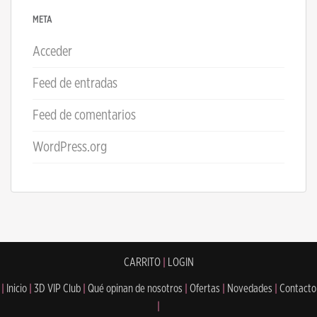
META
Acceder
Feed de entradas
Feed de comentarios
WordPress.org
CARRITO
|
LOGIN
|
Inicio
|
3D VIP Club
|
Qué opinan de nosotros
|
Ofertas
|
Novedades
|
Contacto
|