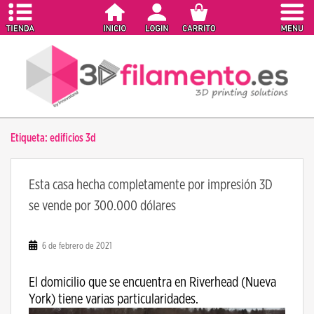
S
k
i
p
t
o
m
a
Etiqueta:
edificios 3d
i
n
c
Esta casa hecha completamente por impresión 3D
o
se vende por 300.000 dólares
n
t
e
6 de febrero de 2021
n
t
El domicilio que se encuentra en Riverhead (Nueva
York) tiene varias particularidades.