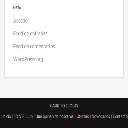
META
Acceder
Feed de entradas
Feed de comentarios
WordPress.org
CARRITO
|
LOGIN
|
Inicio
|
3D VIP Club
|
Qué opinan de nosotros
|
Ofertas
|
Novedades
|
Contacto
|