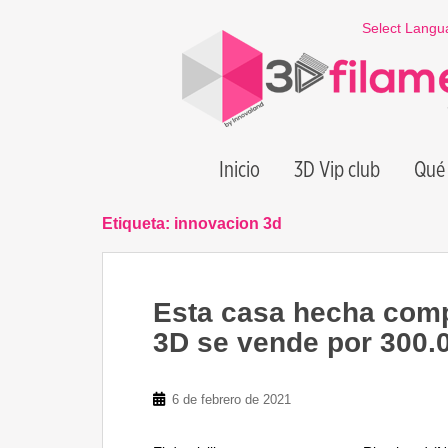
S
Select Langu
k
i
p
t
o
m
Inicio
3D Vip club
Qué 
a
i
n
Etiqueta:
innovacion 3d
c
o
n
Esta casa hecha comp
t
e
3D se vende por 300.
n
t
6 de febrero de 2021