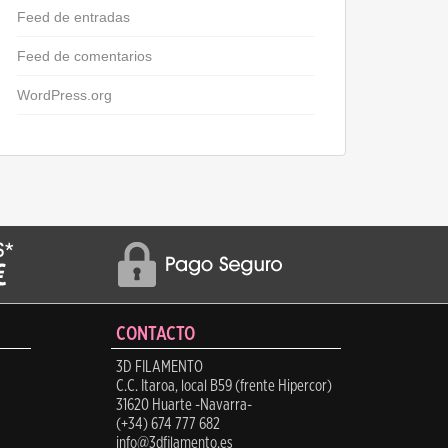
Feed de entradas
Feed de comentarios
WordPress.org
CONTACTO
3D FILAMENTO
C.C. Itaroa, local B59 (frente Hipercor)
31620 Huarte -Navarra-
(+34) 674 777 682
info@3dfilamento.es