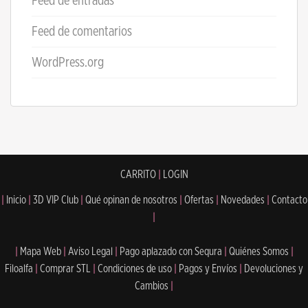
Feed de entradas
Feed de comentarios
WordPress.org
CARRITO
|
LOGIN
|
Inicio
|
3D VIP Club
|
Qué opinan de nosotros
|
Ofertas
|
Novedades
|
Contacto
|
|
Mapa Web
|
Aviso Legal
|
Pago aplazado con Sequra
|
Quiénes Somos
|
Filoalfa
|
Comprar STL
|
Condiciones de uso
|
Pagos y Envíos
|
Devoluciones y
Cambios
|