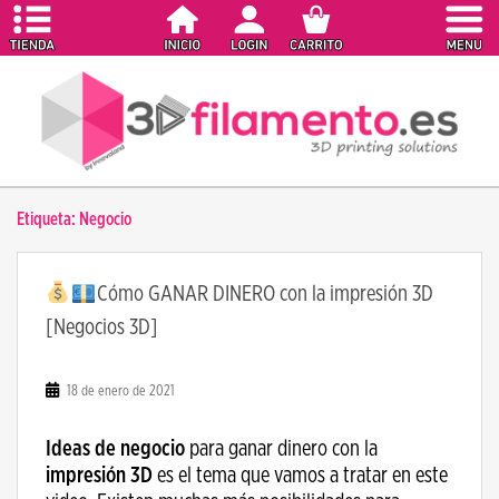
S
k
i
p
t
o
m
a
Etiqueta:
Negocio
i
n
c
Cómo GANAR DINERO con la impresión 3D
o
[Negocios 3D]
n
t
e
18 de enero de 2021
n
t
Ideas de negocio
para ganar dinero con la
impresión 3D
es el tema que vamos a tratar en este