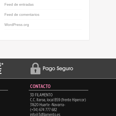
Feed de entradas
Feed de comentarios
WordPress.org
CONTACTO
3D FILAMENTO
C.C. Itaroa, local B59 (frente Hipercor)
31620 Huarte -Navarra-
(+34) 674 777 682
info@3dfilamento.es