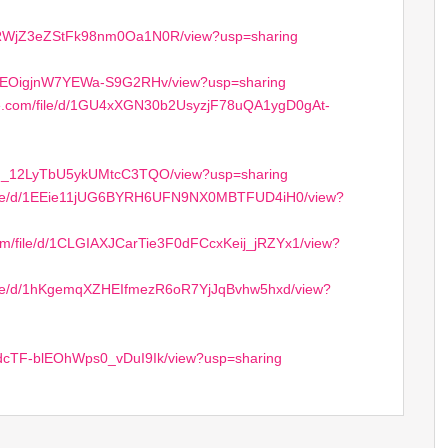
Mc_RWjZ3eZStFk98nm0Oa1N0R/view?usp=sharing
dke2EOigjnW7YEWa-S9G2RHv/view?usp=sharing
gle.com/file/d/1GU4xXGN30b2UsyzjF78uQA1ygD0gAt-
l2OH_12LyTbU5ykUMtcC3TQO/view?usp=sharing
m/file/d/1EEie11jUG6BYRH6UFN9NX0MBTFUD4iH0/view?
.com/file/d/1CLGIAXJCarTie3F0dFCcxKeij_jRZYx1/view?
m/file/d/1hKgemqXZHEIfmezR6oR7YjJqBvhw5hxd/view?
ZAdcTF-blEOhWps0_vDuI9Ik/view?usp=sharing