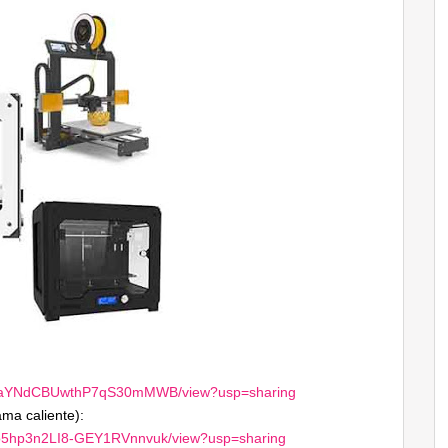
YAHhxaYNdCBUwthP7qS30mMWB/view?usp=sharing
ma caliente):
D9o5hp3n2LI8-GEY1RVnnvuk/view?usp=sharing