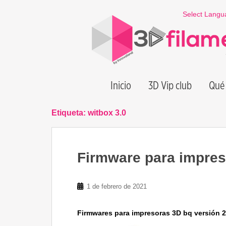
S
Select Langu
k
i
p
t
o
m
Inicio
3D Vip club
Qué 
a
i
n
Etiqueta:
witbox 3.0
c
o
n
Firmware para impres
t
e
n
1 de febrero de 2021
t
Firmwares para impresoras 3D bq versión 2