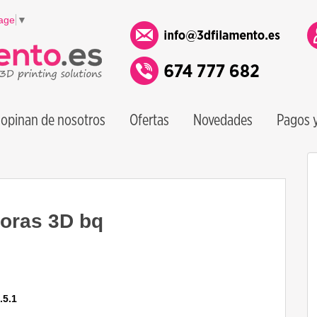
age
▼
opinan de nosotros
Ofertas
Novedades
Pagos y
oras 3D bq
.5.1