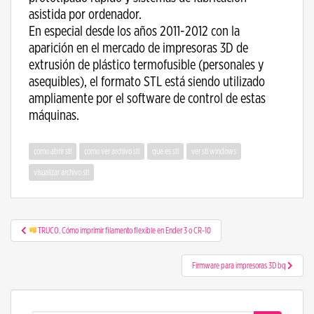
asistida por ordenador.
En especial desde los años 2011-2012 con la
aparición en el mercado de impresoras 3D de
extrusión de plástico termofusible (personales y
asequibles), el formato STL está siendo utilizado
ampliamente por el software de control de estas
máquinas.
como abrir stl
como ver archivo stl
que es stl
ver stl windows
visualizar archivo stl
Navegación de entradas
TRUCO. Cómo imprimir filamento flexible en Ender 3 o CR-10
Firmware para impresoras 3D bq