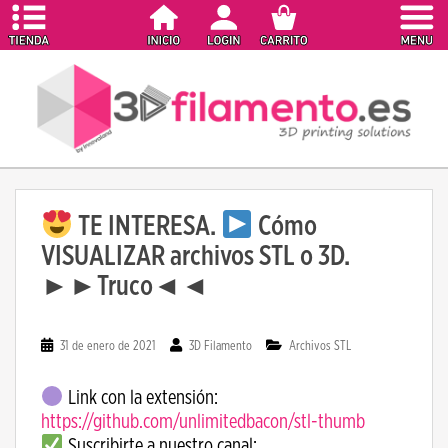
S
k
i
p
t
o
m
a
i
TE INTERESA.
Cómo
n
c
VISUALIZAR archivos STL o 3D.
o
►►Truco◄◄
n
t
e
31 de enero de 2021
3D Filamento
Archivos STL
n
t
Link con la extensión:
https://github.com/unlimitedbacon/stl-thumb
Suscribirte a nuestro canal: