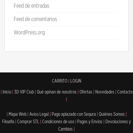
Feed de entradas
Feed de comentarios
WordPress.org
CARRITO
|
LOGIN
|
Inicio
|
3D VIP Club
|
Qué opinan de nosotros
|
Ofertas
|
Novedades
|
Contacto
|
|
Mapa Web
|
Aviso Legal
|
Pago aplazado con Sequra
|
Quiénes Somos
|
Filoalfa
|
Comprar STL
|
Condiciones de uso
|
Pagos y Envíos
|
Devoluciones y
Cambios
|