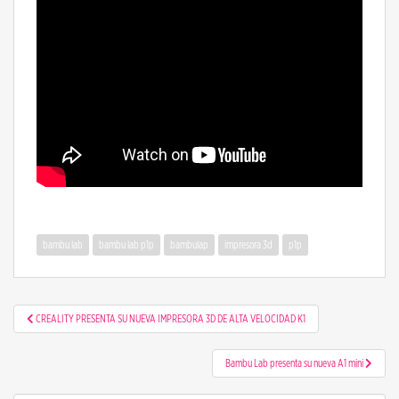
bambu lab
bambu lab p1p
bambulap
impresora 3d
p1p
Navegación de entradas
CREALITY PRESENTA SU NUEVA IMPRESORA 3D DE ALTA VELOCIDAD K1
Bambu Lab presenta su nueva A1 mini