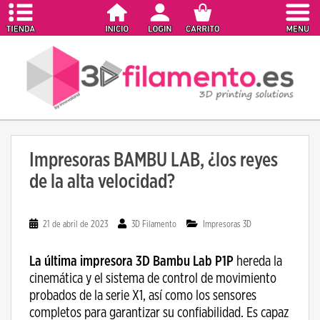
S
k
i
p
t
o
m
a
i
Impresoras BAMBU LAB, ¿los reyes
n
de la alta velocidad?
c
o
n
21 de abril de 2023
3D Filamento
Impresoras 3D
t
e
La última impresora 3D Bambu Lab P1P
hereda la
n
cinemática y el sistema de control de movimiento
t
probados de la serie X1, así como los sensores
completos para garantizar su confiabilidad. Es capaz