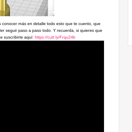
s conocer más en detalle todo esto que te cuento, que
der seguir paso a paso todo. Y recuerda, si quieres que
e suscribirte aquí:
https://cutt.ly/Frqu24b