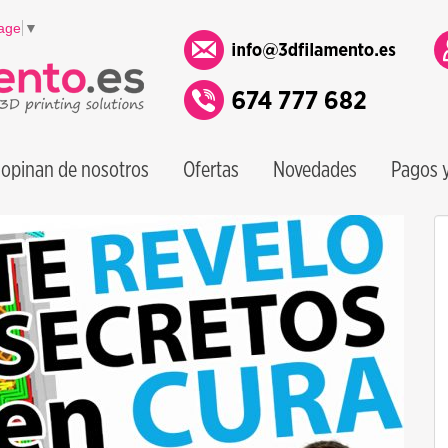
age
▼
opinan de nosotros
Ofertas
Novedades
Pagos y