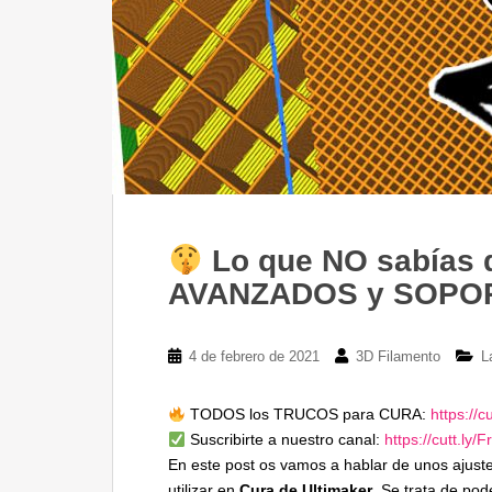
Lo que NO sabías
AVANZADOS y SOPORT
4 de febrero de 2021
3D Filamento
L
TODOS los TRUCOS para CURA:
https://c
Suscribirte a nuestro canal:
https://cutt.ly/
En este post os vamos a hablar de unos ajust
utilizar en
Cura de Ultimaker
. Se trata de pod