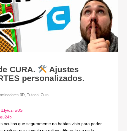
 de CURA.
Ajustes
ES personalizados.
,
aminadores 3D
Tutorial Cura
utt.ly/qzifw3S
Frqu24b
es ocultos que seguramente no habías visto para poder
er realizar por ejemplo un relleno diferente en cada