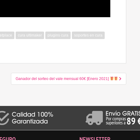
etplace
cura ultimaker
plugins cura
soportes en cura
Ganador del sorteo del vale mensual 60€ [Enero 2021]
SEGURO
NEWSLETTER