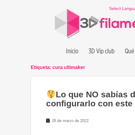
S
Select Langu
k
i
p
t
o
m
Inicio
3D Vip club
Qué 
a
i
n
Etiqueta:
cura ultimaker
c
o
n
Lo que NO sabías
t
e
configurarlo con est
n
t
28 de marzo de 2022