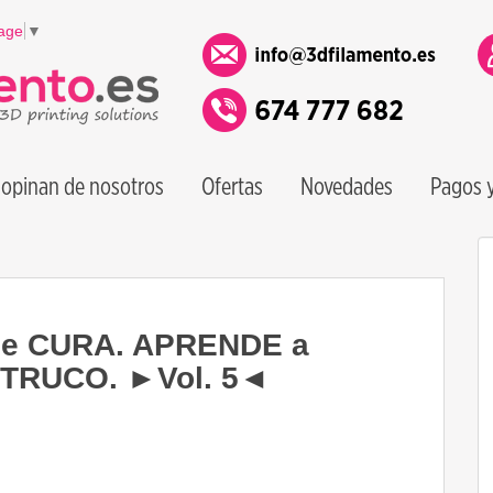
age
▼
opinan de nosotros
Ofertas
Novedades
Pagos y
 de CURA. APRENDE a
e TRUCO. ►Vol. 5◄