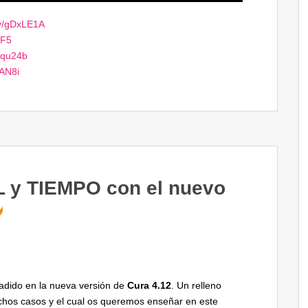
.ly/gDxLE1A
IF5
Frqu24b
TAN8i
y TIEMPO con el nuevo
ñadido en la nueva versión de
Cura 4.12
. Un relleno
uchos casos y el cual os queremos enseñar en este