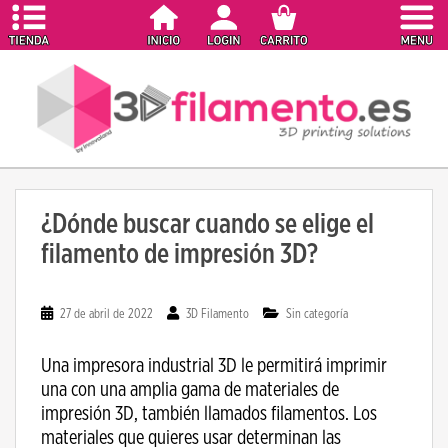
S
k
i
p
t
o
m
a
i
¿Dónde buscar cuando se elige el
n
filamento de impresión 3D?
c
o
n
27 de abril de 2022
3D Filamento
Sin categoría
t
e
Una impresora industrial 3D le permitirá imprimir
n
una con una amplia gama de materiales de
t
impresión 3D, también llamados filamentos. Los
materiales que quieres usar determinan las