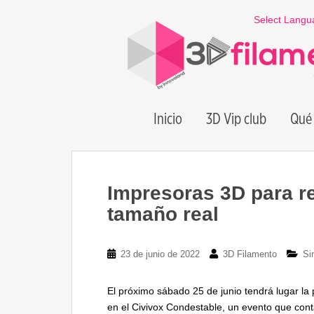
S
Select Langu
k
i
p
t
o
m
Inicio
3D Vip club
Qué 
a
i
n
c
o
Impresoras 3D para re
n
tamaño real
t
e
n
23 de junio de 2022
3D Filamento
Si
t
El próximo sábado 25 de junio tendrá lugar la
en el Civivox Condestable, un evento que cont