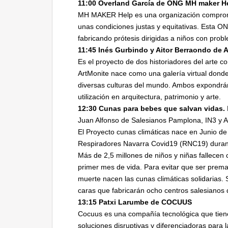
11:00 Overland García de ONG MH maker H
MH MAKER Help es una organización comprome
unas condiciones justas y equitativas. Esta ONG
fabricando prótesis dirigidas a niños con prob
11:45 Inés Gurbindo y Aitor Berraondo de 
Es el proyecto de dos historiadores del arte co
ArtMonite nace como una galería virtual dond
diversas culturas del mundo. Ambos expondrán
utilización en arquitectura, patrimonio y arte.
12:30 Cunas para bebes que salvan vidas.
Juan Alfonso de Salesianos Pamplona, IN3 y
El Proyecto cunas climáticas nace en Junio de 
Respiradores Navarra Covid19 (RNC19) duran
Más de 2,5 millones de niños y niñas fallecen
primer mes de vida. Para evitar que ser pre
muerte nacen las cunas climáticas solidarias. S
caras que fabricarán ocho centros salesianos
13:15 Patxi Larumbe de COCUUS
Cocuus es una compañía tecnológica que tiene
soluciones disruptivas y diferenciadoras para l