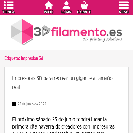
S
k
i
p
t
o
m
a
Etiqueta:
impresion 3d
i
n
c
Impresoras 3D para recrear un gigante a tamaño
o
real
n
t
e
23 de junio de 2022
n
t
El próximo sábado 25 de junio tendrá lugar la
primera cita navarra de creadores con impresoras