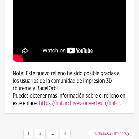
Nota: Este nuevo relleno ha sido posible gracias a
los usuarios de la comunidad de impresión 3D
rburema y BagelOrb!
Puedes obtener más información sobre el relleno en
este enlace:
https://hal.archives-ouvertes.fr/hal-…
NAVEGACIÓN DE ENTRADAS
1
2
…
4
ENTRADAS ANTERIORES