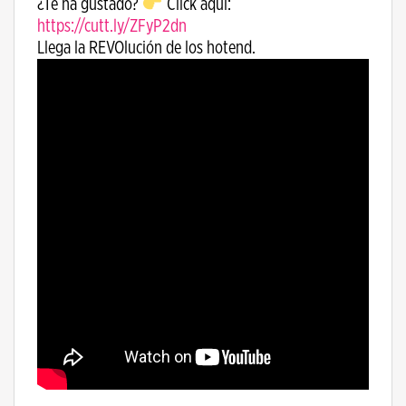
¿Te ha gustado?
Click aquí:
https://cutt.ly/ZFyP2dn
Llega la REVOlución de los hotend.