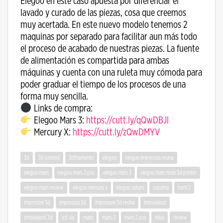
Elegoo en este caso apuesta por diferenciar el
lavado y curado de las piezas, cosa que creemos
muy acertada. En este nuevo modelo tenemos 2
maquinas por separado para facilitar aun más todo
el proceso de acabado de nuestras piezas. La fuente
de alimentación es compartida para ambas
máquinas y cuenta con una ruleta muy cómoda para
poder graduar el tiempo de los procesos de una
forma muy sencilla.
Links de compra:
Elegoo Mars 3:
https://cutt.ly/qQwDBJl
Mercury X:
https://cutt.ly/zQwDMYV
3d
3d printed
3dfilamento
elegoo
elegoo impresora resina
elegoo mars
elegoo mars 2 pro
elegoo mars 3
elegoo mars resin 3d printer
elegoo mars review
elegoo mercury x
elegoo saturn
español
form 2
impresion 3d
impresora 3d
impresora 3d resina
innovaland
innovaland 3d
lcd sla
mars
mars 2
mars 2 pro
mlsa
review