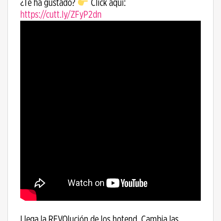
¿Te ha gustado?
Click aquí:
https://cutt.ly/ZFyP2dn
Llega la REVOlución de los hotend. Cambia las