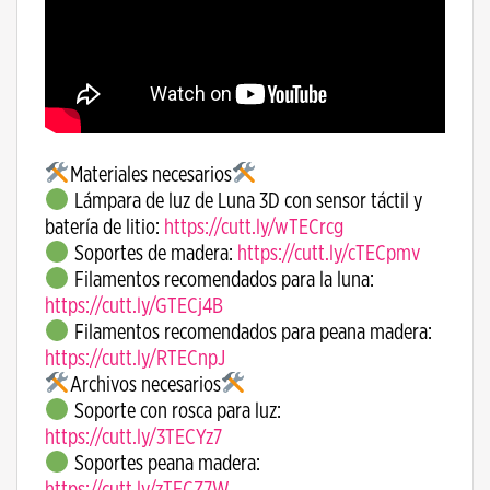
Materiales necesarios
Lámpara de luz de Luna 3D con sensor táctil y
batería de litio:
https://cutt.ly/wTECrcg
Soportes de madera:
https://cutt.ly/cTECpmv
Filamentos recomendados para la luna:
https://cutt.ly/GTECj4B
Filamentos recomendados para peana madera:
https://cutt.ly/RTECnpJ
Archivos necesarios
Soporte con rosca para luz:
https://cutt.ly/3TECYz7
Soportes peana madera:
https://cutt.ly/zTECZ7W