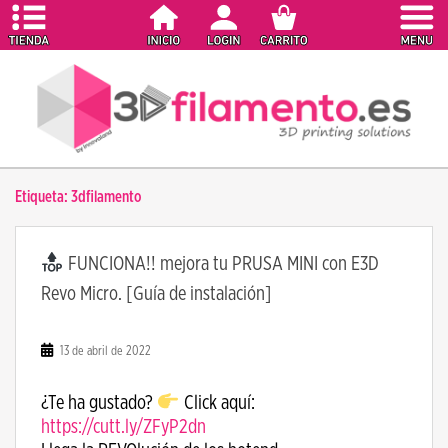
S
k
i
p
t
o
m
a
Etiqueta:
3dfilamento
i
n
c
FUNCIONA!! mejora tu PRUSA MINI con E3D
o
Revo Micro. [Guía de instalación]
n
t
e
13 de abril de 2022
n
t
¿Te ha gustado?
Click aquí:
https://cutt.ly/ZFyP2dn