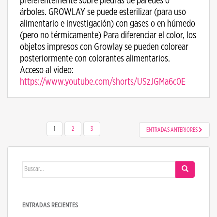
preferentemente sobre piedras de paredes o
árboles. GROWLAY se puede esterilizar (para uso
alimentario e investigación) con gases o en húmedo
(pero no térmicamente) Para diferenciar el color, los
objetos impresos con Growlay se pueden colorear
posteriormente con colorantes alimentarios.
Acceso al video:
https://www.youtube.com/shorts/USzJGMa6c0E
NAVEGACIÓN DE ENTRADAS
1
2
3
ENTRADAS ANTERIORES
Buscar:
ENTRADAS RECIENTES