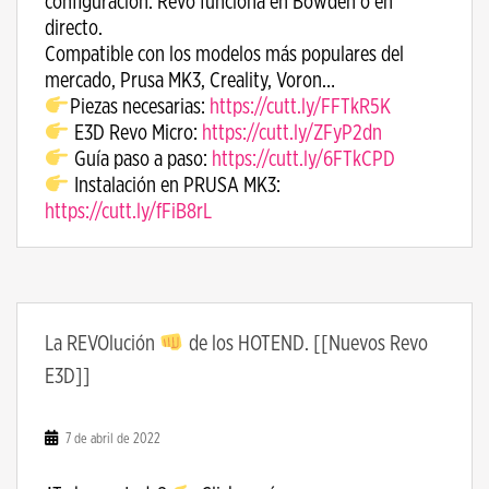
configuración. Revo funciona en Bowden o en
directo.
Compatible con los modelos más populares del
mercado, Prusa MK3, Creality, Voron…
Piezas necesarias:
https://cutt.ly/FFTkR5K
E3D Revo Micro:
https://cutt.ly/ZFyP2dn
Guía paso a paso:
https://cutt.ly/6FTkCPD
Instalación en PRUSA MK3:
https://cutt.ly/fFiB8rL
La REVOlución
de los HOTEND. [[Nuevos Revo
E3D]]
7 de abril de 2022