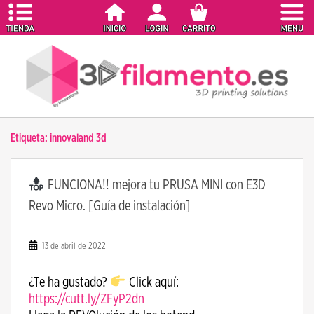
S
k
i
p
t
o
m
a
Etiqueta:
innovaland 3d
i
n
c
FUNCIONA!! mejora tu PRUSA MINI con E3D
o
Revo Micro. [Guía de instalación]
n
t
e
13 de abril de 2022
n
t
¿Te ha gustado?
Click aquí:
https://cutt.ly/ZFyP2dn