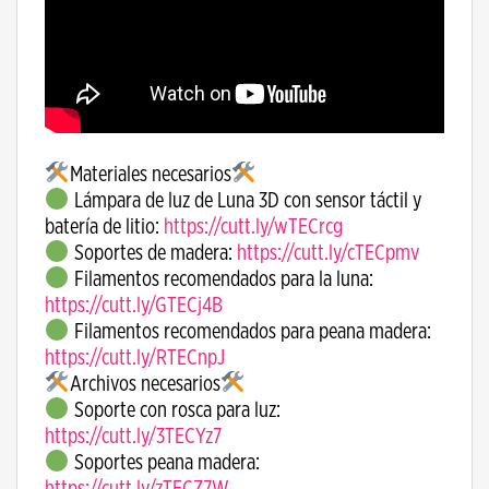
Materiales necesarios
Lámpara de luz de Luna 3D con sensor táctil y
batería de litio:
https://cutt.ly/wTECrcg
Soportes de madera:
https://cutt.ly/cTECpmv
Filamentos recomendados para la luna:
https://cutt.ly/GTECj4B
Filamentos recomendados para peana madera:
https://cutt.ly/RTECnpJ
Archivos necesarios
Soporte con rosca para luz:
https://cutt.ly/3TECYz7
Soportes peana madera:
https://cutt.ly/zTECZ7W