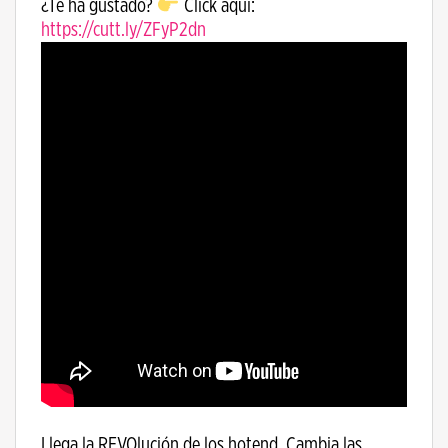
¿Te ha gustado?
Click aquí:
https://cutt.ly/ZFyP2dn
Llega la REVOlución de los hotend. Cambia las