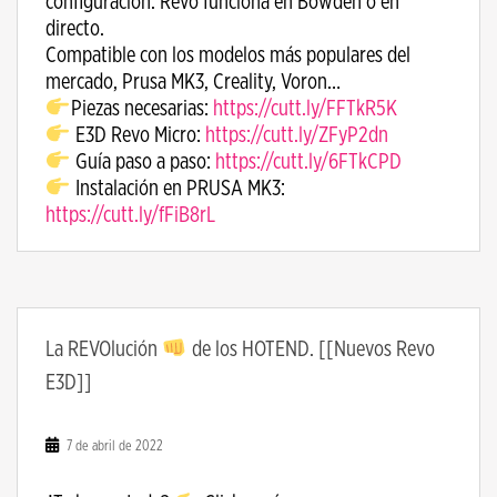
configuración. Revo funciona en Bowden o en
directo.
Compatible con los modelos más populares del
mercado, Prusa MK3, Creality, Voron…
Piezas necesarias:
https://cutt.ly/FFTkR5K
E3D Revo Micro:
https://cutt.ly/ZFyP2dn
Guía paso a paso:
https://cutt.ly/6FTkCPD
Instalación en PRUSA MK3:
https://cutt.ly/fFiB8rL
La REVOlución
de los HOTEND. [[Nuevos Revo
E3D]]
7 de abril de 2022