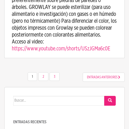
preferentemente sobre piedras de paredes o
árboles. GROWLAY se puede esterilizar (para uso
alimentario e investigación) con gases o en húmedo
(pero no térmicamente) Para diferenciar el color, los
objetos impresos con Growlay se pueden colorear
posteriormente con colorantes alimentarios.
Acceso al video:
https://www.youtube.com/shorts/USzJGMa6c0E
NAVEGACIÓN DE ENTRADAS
1
2
3
ENTRADAS ANTERIORES
Buscar:
ENTRADAS RECIENTES