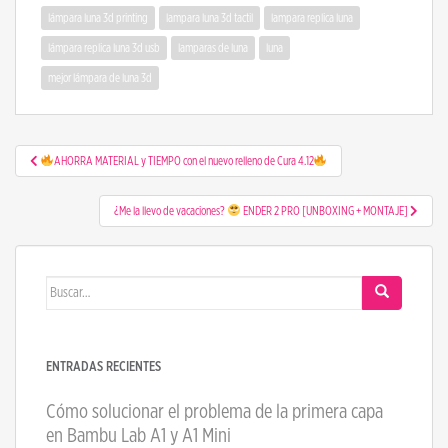
lámpara luna 3d printing
lampara luna 3d tactil
lampara replica luna
lámpara replica luna 3d usb
lamparas de luna
luna
mejor lámpara de luna 3d
Navegación de entradas
AHORRA MATERIAL y TIEMPO con el nuevo relleno de Cura 4.12
¿Me la llevo de vacaciones?
ENDER 2 PRO [UNBOXING + MONTAJE]
Buscar:
ENTRADAS RECIENTES
Cómo solucionar el problema de la primera capa
en Bambu Lab A1 y A1 Mini