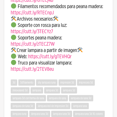
https://cutt.ly/GTECj4B
Filamentos recomendados para peana madera:
https://cutt.ly/RTECnpJ
Archivos necesarios
Soporte con rosca para luz:
https://cutt.ly/3TECYz7
Soportes peana madera:
https://cutt.ly/zTECZ7W
Crear lampara a partir de imagen
Web:
https://cutt.ly/gTEVHQr
Truco para visualizar lampara:
https://cutt.ly/2TEV8eu
3d
3dfilamento
diy lampara luna
impresion 3d
impresora 3d
innovaland 3d
lampara
lámpara 3d
lampara 3d
lampara 3d con forma de luna
lampara de luna
lampara de luna 3d
lámpara de luna 3d
lámpara led de impresion 3d
lampara luna
lámpara luna
lámpara luna 3d
lampara luna 3d
lámpara luna 3d 16 colores