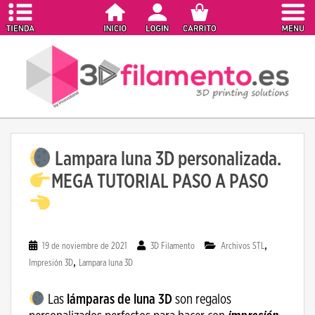
S
k
i
p
t
o
m
a
i
Lampara luna 3D personalizada.
n
c
MEGA TUTORIAL PASO A PASO
o
n
t
e
,
19 de noviembre de 2021
3D Filamento
Archivos STL
n
,
Impresión 3D
Lampara luna 3D
t
Las
lámparas de luna 3D
son regalos