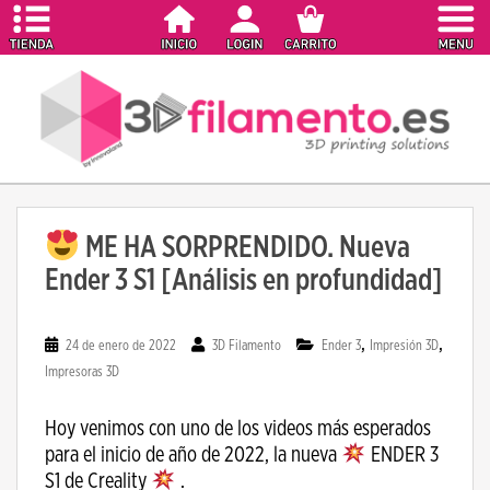
S
k
i
p
t
o
m
a
i
ME HA SORPRENDIDO. Nueva
n
c
Ender 3 S1 [Análisis en profundidad]
o
n
,
,
24 de enero de 2022
3D Filamento
Ender 3
Impresión 3D
t
Impresoras 3D
e
n
Hoy venimos con uno de los videos más esperados
t
para el inicio de año de 2022, la nueva
ENDER 3
S1 de Creality
.