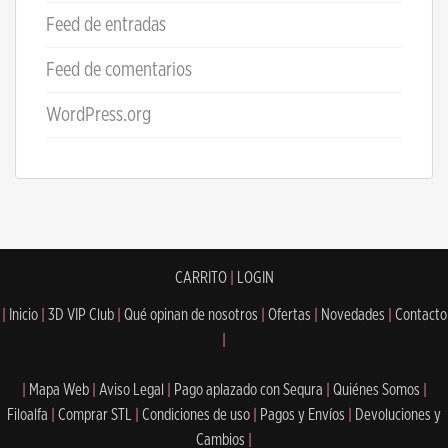
Feed de entradas
Feed de comentarios
WordPress.org
CARRITO
|
LOGIN
|
Inicio
|
3D VIP Club
|
Qué opinan de nosotros
|
Ofertas
|
Novedades
|
Contacto
|
|
Mapa Web
|
Aviso Legal
|
Pago aplazado con Sequra
|
Quiénes Somos
|
Filoalfa
|
Comprar STL
|
Condiciones de uso
|
Pagos y Envíos
|
Devoluciones y
Cambios
|