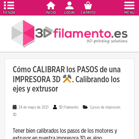
S
k
i
p
t
o
m
a
i
Cómo CALIBRAR los PASOS de una
n
c
IMPRESORA 3D
. Calibrando los
o
ejes y extrusor
n
t
e
24 de mayo de 2021
3D Filamento
Cursos de impresión
n
3D
t
Tener bien calibrados los pasos de los motores y
extrusor en nuestra impresora 3D es algo