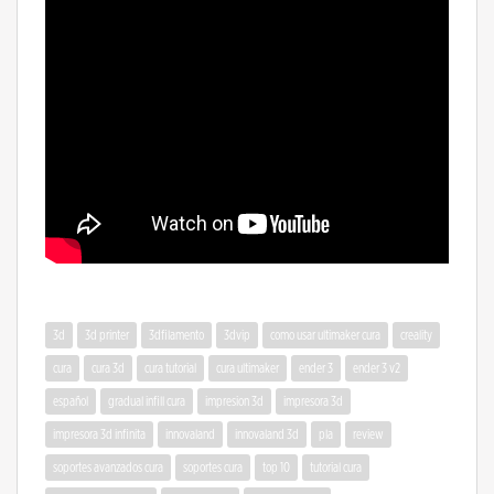
3d
3d printer
3dfilamento
3dvip
como usar ultimaker cura
creality
cura
cura 3d
cura tutorial
cura ultimaker
ender 3
ender 3 v2
español
gradual infill cura
impresion 3d
impresora 3d
impresora 3d infinita
innovaland
innovaland 3d
pla
review
soportes avanzados cura
soportes cura
top 10
tutorial cura