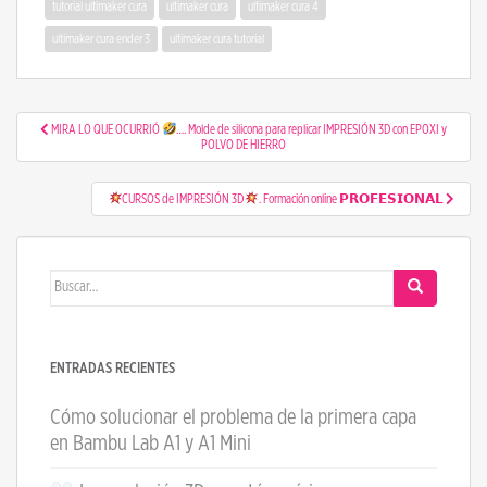
tutorial ultimaker cura
ultimaker cura
ultimaker cura 4
ultimaker cura ender 3
ultimaker cura tutorial
Navegación de entradas
MIRA LO QUE OCURRIÓ
…. Molde de silicona para replicar IMPRESIÓN 3D con EPOXI y
POLVO DE HIERRO
CURSOS de IMPRESIÓN 3D
. Formación online 𝗣𝗥𝗢𝗙𝗘𝗦𝗜𝗢𝗡𝗔𝗟
Buscar:
ENTRADAS RECIENTES
Cómo solucionar el problema de la primera capa
en Bambu Lab A1 y A1 Mini