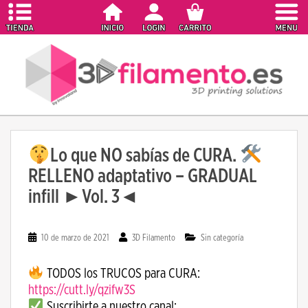
S
k
i
p
t
o
m
a
i
Lo que NO sabías de CURA.
n
c
RELLENO adaptativo – GRADUAL
o
infill ►Vol. 3◄
n
t
e
10 de marzo de 2021
3D Filamento
Sin categoría
n
t
TODOS los TRUCOS para CURA:
https://cutt.ly/qzifw3S
Suscribirte a nuestro canal: