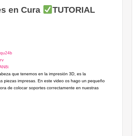
es en Cura
TUTORIAL
Frqu24b
erv
TAN8i
abeza que tenemos en la impresión 3D, es la
ras piezas impresas. En este video os hago un pequeño
 hora de colocar soportes correctamente en nuestras