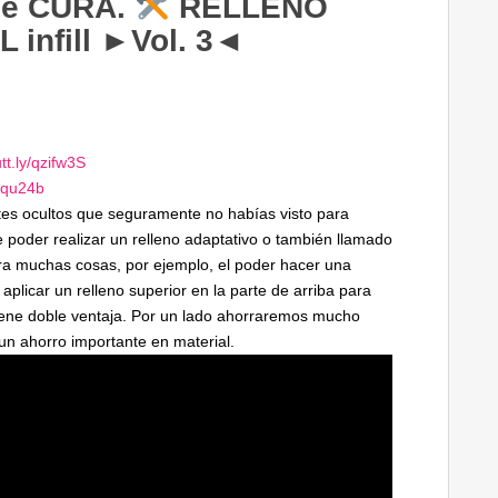
de CURA.
RELLENO
 infill ►Vol. 3◄
utt.ly/qzifw3S
Frqu24b
tes ocultos que seguramente no habías visto para
de poder realizar un relleno adaptativo o también llamado
para muchas cosas, por ejemplo, el poder hacer una
aplicar un relleno superior en la parte de arriba para
iene doble ventaja. Por un lado ahorraremos mucho
n ahorro importante en material.