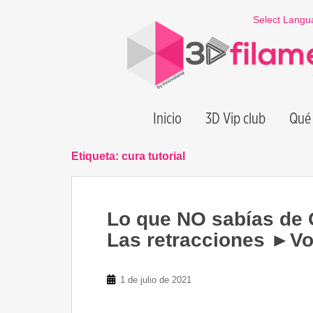
S
Select Langu
k
i
p
t
o
m
Inicio
3D Vip club
Qué 
a
i
n
Etiqueta:
cura tutorial
c
o
n
Lo que NO sabías de
t
e
Las retracciones ►Vo
n
t
1 de julio de 2021