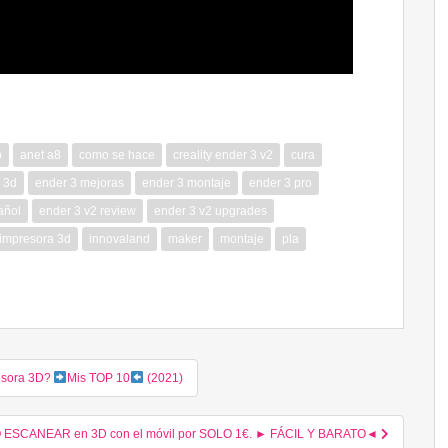
p
anet a8
como se hace
creality ender 3 v2
cura
a 3d
ender 3 mejoras
ender 3 montaje
ender 3 pro
añol
ender 3 v2 review
ender 3 v2 upgrades
impresora 3d
innovaland
maker
montaje
pla
esora 3D?
Mis TOP 10
(2021)
ESCANEAR en 3D con el móvil por SOLO 1€. ► FÁCIL Y BARATO◄