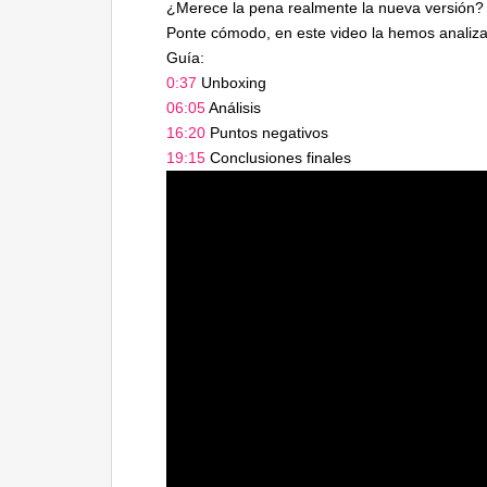
¿Merece la pena realmente la nueva versión?
Ponte cómodo, en este video la hemos analiz
Guía:
0:37
​ Unboxing
06:05
​ Análisis
16:20
​ Puntos negativos
19:15
​ Conclusiones finales