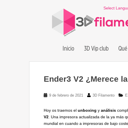
S
Select Langu
k
i
p
t
o
m
Inicio
3D Vip club
Qué 
a
i
n
c
o
Ender3 V2 ¿Merece l
n
t
e
9 de febrero de 2021
3D Filamento
E
n
t
Hoy os traemos el
unboxing
y
análisis
comple
V2
. Una impresora actualizada de la ya más q
mundial en cuando a impresoras de bajo coste