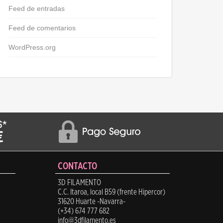
Feed de entradas
Feed de comentarios
WordPress.org
CONTACTO
3D FILAMENTO
C.C. Itaroa, local B59 (frente Hipercor)
31620 Huarte -Navarra-
(+34) 674 777 682
info@3dfilamento.es