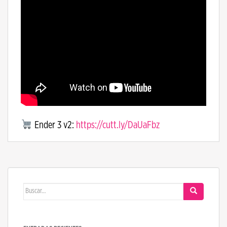
Ender 3 v2:
https://cutt.ly/DaUaFbz
Buscar: