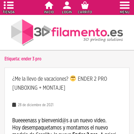
S
k
i
p
t
o
m
a
Etiqueta:
ender 3 pro
i
n
c
¿Me la llevo de vacaciones?
ENDER 2 PRO
o
[UNBOXING + MONTAJE]
n
t
e
28 de diciembre de 2021
n
t
Bueeeenass y bienvenid@s a un nuevo video.
Hoy desempaquetamos y montamos el nuevo