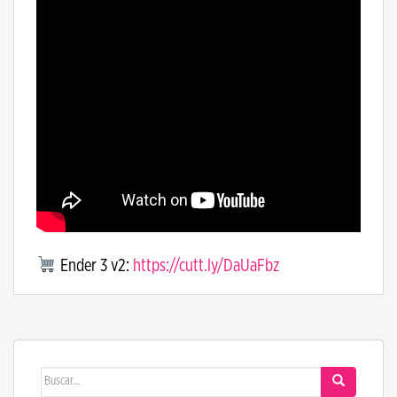
Ender 3 v2:
https://cutt.ly/DaUaFbz
Buscar: