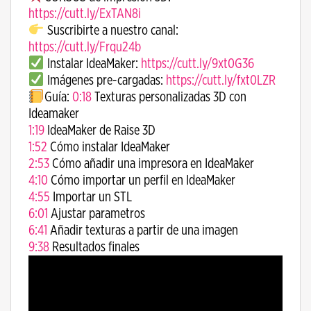
https://cutt.ly/ExTAN8i​
Suscribirte a nuestro canal:
https://cutt.ly/Frqu24b
Instalar IdeaMaker:
https://cutt.ly/9xt0G36
Imágenes pre-cargadas:
https://cutt.ly/fxt0LZR
Guía:
0:18
​ Texturas personalizadas 3D con
Ideamaker
1:19
​ IdeaMaker de Raise 3D
1:52
​ Cómo instalar IdeaMaker
2:53
​ Cómo añadir una impresora en IdeaMaker
4:10
​ Cómo importar un perfil en IdeaMaker
4:55
​ Importar un STL
6:01
​ Ajustar parametros
6:41
​ Añadir texturas a partir de una imagen
9:38
​ Resultados finales