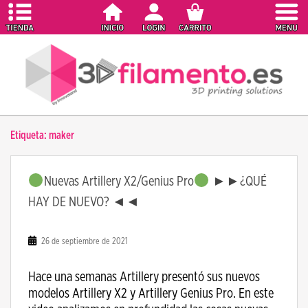
S
k
i
p
t
o
m
a
Etiqueta:
maker
i
n
c
Nuevas Artillery X2/Genius Pro
►►¿QUÉ
o
HAY DE NUEVO? ◄◄
n
t
e
26 de septiembre de 2021
n
t
Hace una semanas Artillery presentó sus nuevos
modelos Artillery X2 y Artillery Genius Pro. En este