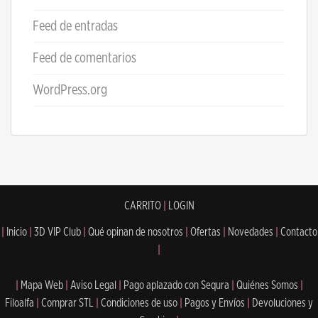
Feed de entradas
Feed de comentarios
WordPress.org
CARRITO
|
LOGIN
|
Inicio
|
3D VIP Club
|
Qué opinan de nosotros
|
Ofertas
|
Novedades
|
Contacto
|
|
Mapa Web
|
Aviso Legal
|
Pago aplazado con Sequra
|
Quiénes Somos
|
Filoalfa
|
Comprar STL
|
Condiciones de uso
|
Pagos y Envíos
|
Devoluciones y