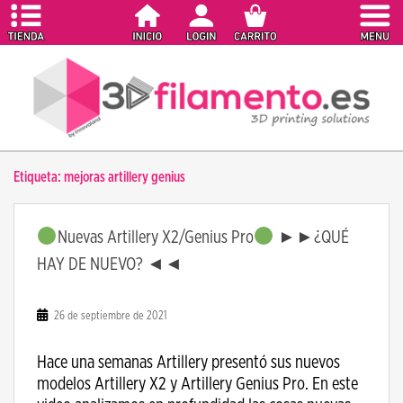
S
k
i
p
t
o
m
a
Etiqueta:
mejoras artillery genius
i
n
c
Nuevas Artillery X2/Genius Pro
►►¿QUÉ
o
HAY DE NUEVO? ◄◄
n
t
e
26 de septiembre de 2021
n
t
Hace una semanas Artillery presentó sus nuevos
modelos Artillery X2 y Artillery Genius Pro. En este