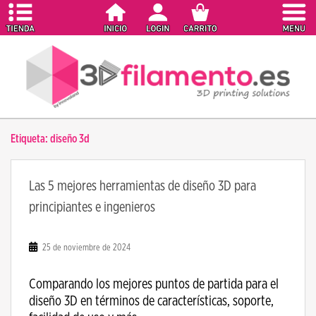
S
k
i
p
t
o
m
a
Etiqueta:
diseño 3d
i
n
c
Las 5 mejores herramientas de diseño 3D para
o
principiantes e ingenieros
n
t
e
25 de noviembre de 2024
n
t
Comparando los mejores puntos de partida para el
diseño 3D en términos de características, soporte,