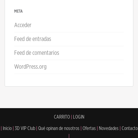
META
Acceder
Feed de entradas
Feed de comentarios
WordPress.org
CARRITO
|
LOGIN
|
Inicio
|
3D VIP Club
|
Qué opinan de nosotros
|
Ofertas
|
Novedades
|
Contacto
|