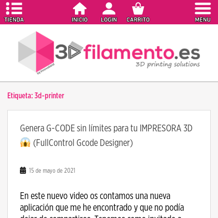
S
k
i
p
t
o
m
a
Etiqueta:
3d-printer
i
n
c
Genera G-CODE sin límites para tu IMPRESORA 3D
o
(FullControl Gcode Designer)
n
t
e
15 de mayo de 2021
n
t
En este nuevo video os contamos una nueva
aplicación que me he encontrado y que no podía