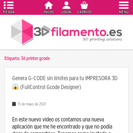
S
k
i
p
t
o
m
a
Etiqueta:
3d printer gcode
i
n
c
Genera G-CODE sin límites para tu IMPRESORA 3D
o
(FullControl Gcode Designer)
n
t
e
15 de mayo de 2021
n
t
En este nuevo video os contamos una nueva
aplicación que me he encontrado y que no podía