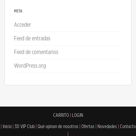
META
Acceder
Feed de entradas
Feed de comentarios
WordPress.org
CARRITO
|
LOGIN
|
Inicio
|
3D VIP Club
|
Qué opinan de nosotros
|
Ofertas
|
Novedades
|
Contacto
|