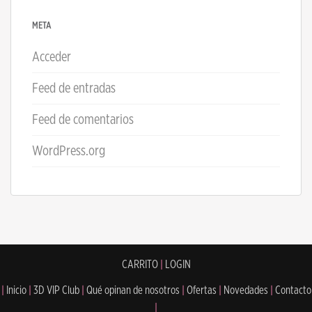
META
Acceder
Feed de entradas
Feed de comentarios
WordPress.org
CARRITO
|
LOGIN
|
Inicio
|
3D VIP Club
|
Qué opinan de nosotros
|
Ofertas
|
Novedades
|
Contacto
|