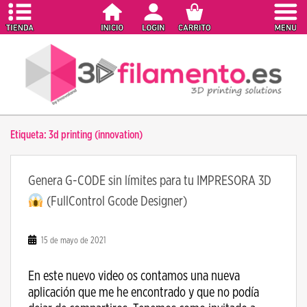
S
k
i
p
t
o
m
a
Etiqueta:
3d printing (innovation)
i
n
c
Genera G-CODE sin límites para tu IMPRESORA 3D
o
(FullControl Gcode Designer)
n
t
e
15 de mayo de 2021
n
t
En este nuevo video os contamos una nueva
aplicación que me he encontrado y que no podía