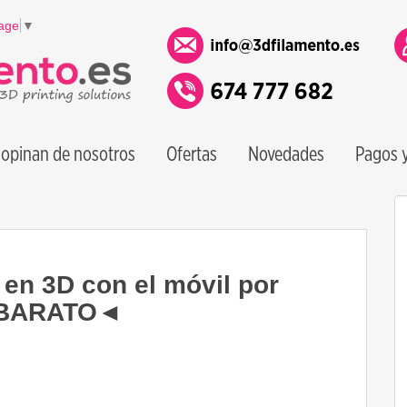
age
▼
opinan de nosotros
Ofertas
Novedades
Pagos y
 3D con el móvil por
Y BARATO◄