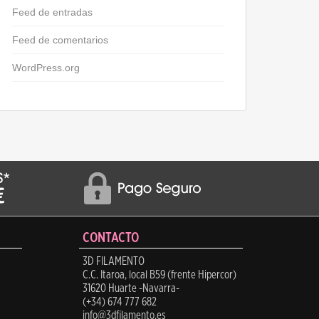
Feed de entradas
Feed de comentarios
WordPress.org
CONTACTO
3D FILAMENTO
C.C. Itaroa, local B59 (frente Hipercor)
31620 Huarte -Navarra-
(+34) 674 777 682
info@3dfilamento.es