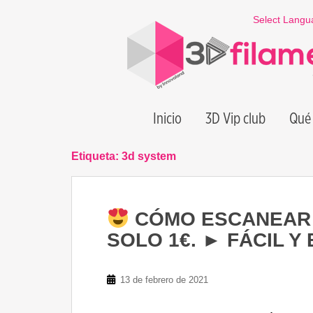
S
Select Langu
k
i
p
t
o
m
Inicio
3D Vip club
Qué 
a
i
n
Etiqueta:
3d system
c
o
n
CÓMO ESCANEAR en
t
e
SOLO 1€. ► FÁCIL 
n
t
13 de febrero de 2021