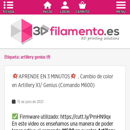
S
k
i
p
t
o
m
a
Etiqueta:
artillery genius tft
i
n
c
APRENDE EN 3 MINUTOS
. Cambio de color
o
en Artillery X1/ Genius (Comando M600)
n
t
e
15 de julio de 2021
n
t
Firmware utilizado: https://cutt.ly/PmHN9qx
En este video os enseñamos una manera de poder