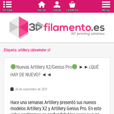
S
k
i
p
t
o
m
a
Etiqueta:
artillery sidewinder x1
i
n
c
Nuevas Artillery X2/Genius Pro
►►¿QUÉ
o
HAY DE NUEVO? ◄◄
n
t
e
26 de septiembre de 2021
n
t
Hace una semanas Artillery presentó sus nuevos
modelos Artillery X2 y Artillery Genius Pro. En este