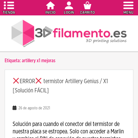
S
k
i
p
t
o
m
a
Etiqueta:
artillery x1 mejoras
i
n
c
ERROR
termistor Artillery Genius / X1
o
[Solución FÁCIL]
n
t
e
26 de agosto de 2021
n
t
Solución para cuando el conector del termistor de
nuestra placa se estropea. Solo con acceder a Marlin