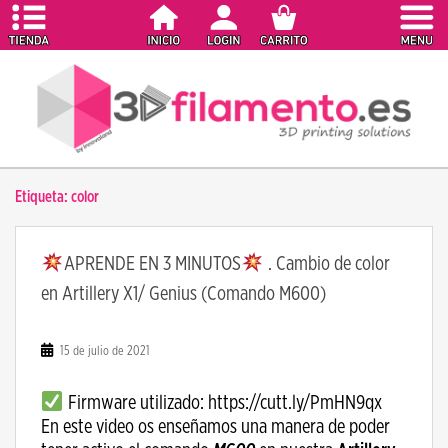
S
k
i
p
t
o
m
a
Etiqueta:
color
i
n
c
APRENDE EN 3 MINUTOS
. Cambio de color
o
en Artillery X1/ Genius (Comando M600)
n
t
e
15 de julio de 2021
n
t
Firmware utilizado: https://cutt.ly/PmHN9qx
En este video os enseñamos una manera de poder