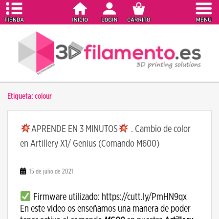
S
k
i
p
t
o
m
a
Etiqueta:
colour
i
n
c
APRENDE EN 3 MINUTOS
. Cambio de color
o
en Artillery X1/ Genius (Comando M600)
n
t
e
15 de julio de 2021
n
t
Firmware utilizado: https://cutt.ly/PmHN9qx
En este video os enseñamos una manera de poder