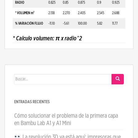
RADIO
0.825
0.85
0.875
0.9
0.925
* VOLUMEN m³
2.138
2.270
2.405
2.545
2.688
% VARIACIÓN FLUJO
-11.10
-5.61
100.00
5.82
11.77
* Calculo volumen: π x radio^2
Buscar:
ENTRADAS RECIENTES
Cómo solucionar el problema de la primera capa
en Bambu Lab A1 y A1 Mini
La revolución 3D ya está aquí: impresoras que