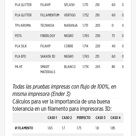
PLA GLITTER
FILAVIP
SPLASH
1.731
210
60
0.789
PLA GLITTER
FILLAMENTUM
VERTIGO
1.752
210
60
0.808
TPU AROMA
TECNIKOA
NARANJA
1.731
205
0
0.713
PETG
FIBERLOGY
NEGRO
1.765
230
75
0.847
PLA SILK
FILAVIP
COBRE
1.714
220
40
0.893
PLA 870
SAKATA 3D
NEGRO
1.765
215
60
0.807
PA HT
SMART
BLANCO
1.774
245
80
0.843
MATERIALS
Todas las pruebas impresas con flujo de 100%, en
misma impresora (Ender 3)
Cálculos para ver la importancia de una buena
tolerancia en un filamento para impresoras 3D:
CASO 1
CASO 2
PERFECTO
CASO 3
CASO 4
Ø FILAMENTO
1.65
1.7
1.75
1.8
1.85