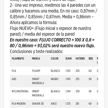
2- Una vez impreso, medimos las 4 paredes con un
calibre y hacemos una media. En mi caso: 0,87mm /
0,85mm / 0,85mm / 0,87mm. Media = 0,86mm –
Ahora aplicamos la fórmula:
Flujo NUEVO= (Flujo inicial x espesor de nuestra
pared) / media del espesor de la pared
En nuestro caso: FLUJO CORRECTO = 100 X 0,8 =
80 / 0,86mm = 93,02% será nuestro nuevo flujo.
Conclusiones y teste realizados:
FILAMENTO
MARCA
COLOR
DIAM
.
HOTEND
BED
PARED
1
PLA
FILAVIP
BLANCO
1.745
205
60
0.776
ABS
SMART
NEGRO
1.745
235
90
0.910
MATERIALS
NYLONSTRONG
SMART
BLANCO
1.744
250
90
0.949
MATERIALS
PLA MADERA
SAKATA 3D
ARCE
1.725
210
60
0.920