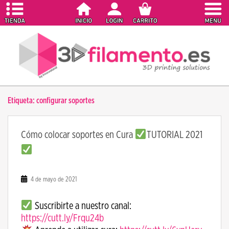
S
k
i
p
t
o
m
a
Etiqueta:
configurar soportes
i
n
c
Cómo colocar soportes en Cura
TUTORIAL 2021
o
n
t
e
4 de mayo de 2021
n
t
Suscribirte a nuestro canal:
https://cutt.ly/Frqu24b