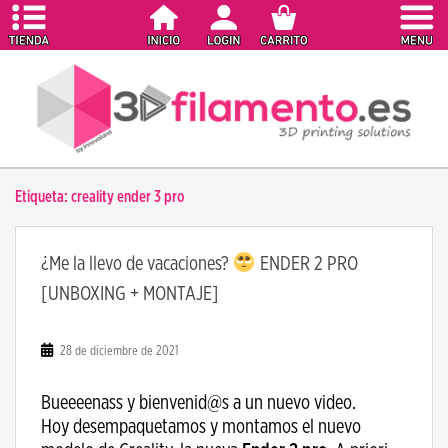
S
k
i
p
t
o
m
a
Etiqueta:
creality ender 3 pro
i
n
c
¿Me la llevo de vacaciones?
ENDER 2 PRO
o
[UNBOXING + MONTAJE]
n
t
e
28 de diciembre de 2021
n
t
Bueeeenass y bienvenid@s a un nuevo video.
Hoy desempaquetamos y montamos el nuevo